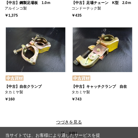
【中古】鋼製足場板 1.0ｍ
【中古】足場チェーン K型 2.0ｍ
アルインコ製
コンドーテック製
￥1,375
￥435
【中古】自在クランプ
【中古】キャッチクランプ 自在
タカミヤ製
タカミヤ製
￥160
￥743
つづきを見る
[1～8件]
当サイトでは、お客様により適したサービスを提