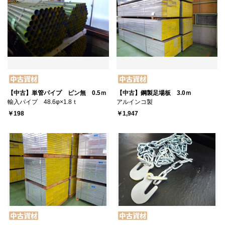
【中古】単管パイプ ピン無 0.5ｍ
【中古】鋼製足場板 3.0ｍ
輸入パイプ 48.6φ×1.8ｔ
アルインコ製
￥198
￥1,947