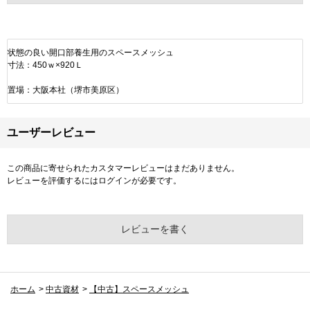
状態の良い開口部養生用のスペースメッシュ
寸法：450ｗ×920Ｌ
置場：大阪本社（堺市美原区）
ユーザーレビュー
この商品に寄せられたカスタマーレビューはまだありません。
レビューを評価するには
ログイン
が必要です。
レビューを書く
ホーム
>
中古資材
>
【中古】スペースメッシュ