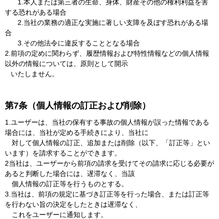
1.本人または第三者の生命、身体、財産その他の権利利益を害
する恐れがある場合
2.当社の業務の適正な実施に著しい支障を及ぼす恐れがある場
合
3.その他法令に違反することとなる場合
2.前項の定めに関わらず、履歴情報および特性情報などの個人情報
以外の情報については、原則として開示
いたしません。
第7条（個人情報の訂正および削除）
1.ユーザーは、当社の保有する事故の個人情報が誤った情報である
場合には、当社が定める手続きにより、当社に
対して個人情報の訂正、追加または削除（以下、「訂正等」とい
います）を請求することができます。
2当社は、ユーザーから前項の請求を受けてその請求に応じる必要が
あると判断した場合には、遅滞なく、当該
個人情報の訂正等を行うものとする。
3.当社は、前項の規定に基づき訂正等を行った場合、または訂正等
を行わない旨の決定をしたときは遅滞なく、
これをユーザーに通知します。