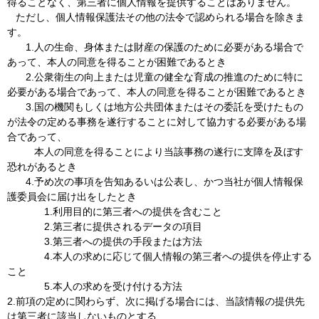
得ることなく、第三者に個人情報を提供することはありません。
ただし、個人情報保護法その他の法令で認められる場合を除きま
す。
1.人の生命、身体または財産の保護のために必要がある場合で
あって、本人の同意を得ることが困難であるとき
2.公衆衛生の向上または児童の健全な育成の推進のために特に
必要がある場合であって、本人の同意を得ることが困難であるとき
3.国の機関もしくは地方公共団体またはその委託を受けたもの
が法令の定める事務を遂行することに対して協力する必要がある場
合であって、
本人の同意を得ることにより当該事務の遂行に支障を及ぼす
恐れがあるとき
4.予め次の事項を告知あるいは公表し、かつ当社が個人情報保
護委員会に届け出をしたとき
1.利用目的に第三者への提供を含むこと
2.第三者に提供されるデータの項目
3.第三者への提供の手段または方法
4.本人の求めに応じて個人情報の第三者への提供を停止する
こと
5.本人の求めを受け付ける方法
2.前項の定めに関わらず、次に掲げる場合には、当該情報の提供先
は第三者に該当しないものとする