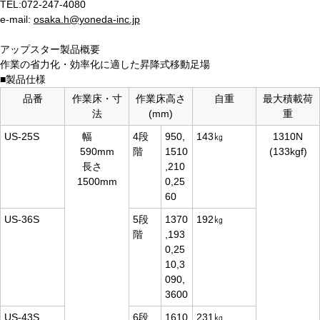
TEL:072-247-4080
e-mail:
osaka.h@yoneda-inc.jp
アップスター製品概要
作業の省力化・効率化に適した昇降式移動足場
■製品仕様
品番
作業床・寸
作業床高さ
自重
最大積載荷
法
(mm)
重
US-25S
幅
4段
950,
143㎏
1310N
590mm
階
1510
(133kgf)
長さ
,210
1500mm
0,25
60
US-36S
5段
1370
192㎏
階
,193
0,25
10,3
090,
3600
US-43S
6段
1610
231㎏