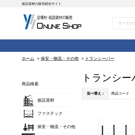
仮設資材の販売総合サイト
ホーム
>
保安・物流・その他
>
トランシーバー
トランシー
商品検索
並べ替え：
商品コード
仮設資材
ファステック
保安・物流・その他