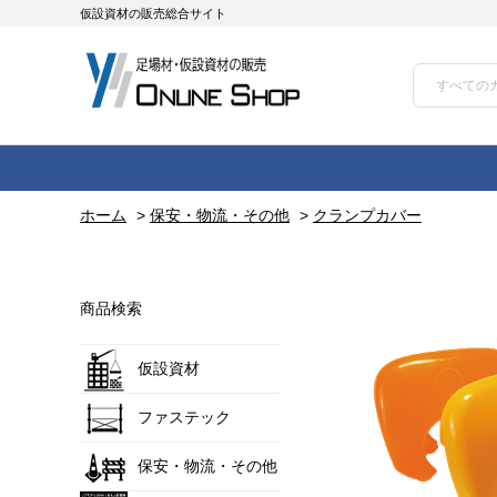
仮設資材の販売総合サイト
ホーム
>
保安・物流・その他
>
クランプカバー
商品検索
仮設資材
ファステック
保安・物流・その他