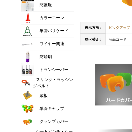
防護服
カラーコーン
表示方法：
ピックアップ
単管バリケード
並べ替え：
商品コード
ワイヤー関連
防錆剤
トランシーバー
スリング・ラッシン
グベルト
敷板
単管キャップ
クランプカバー
シートピンチ・シー