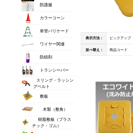
防護服
カラーコーン
単管バリケード
表示方法：
ピックアップ
ワイヤー関連
並べ替え：
商品コード
防錆剤
トランシーバー
スリング・ラッシン
グベルト
敷板
木製（敷角）
樹脂敷板（プラス
チック・ゴム）