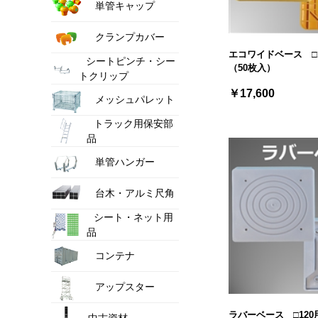
単管キャップ
クランプカバー
エコワイドベース □
シートピンチ・シー
（50枚入）
トクリップ
￥17,600
メッシュパレット
トラック用保安部
品
単管ハンガー
台木・アルミ尺角
シート・ネット用
品
コンテナ
アップスター
ラバーベース □120