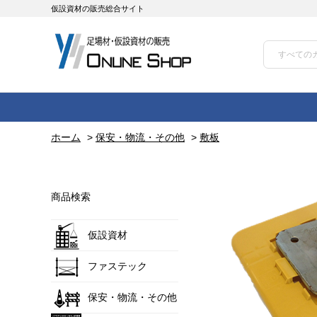
仮設資材の販売総合サイト
ホーム
>
保安・物流・その他
>
敷板
商品検索
仮設資材
ファステック
保安・物流・その他