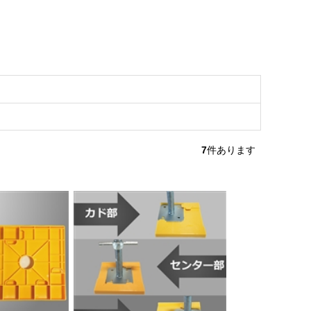
7
件あります