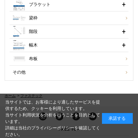
ブラケット
梁枠
階段
幅木
布板
その他
ホーム
>
ファステック
当サイトでは、お客様により適したサービスを提
供するため、クッキーを利用しています。
当サイト利用状況を分析を行うことを目的として
承諾する
います。
詳細は当社のプライバシーポリシーを確認してく
PAGE TOP
ださい。