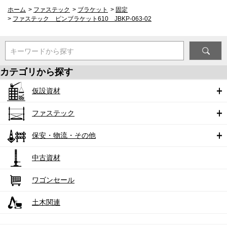
ホーム
>
ファステック
>
ブラケット
>
固定
>
ファステック ピンブラケット610 JBKP-063-02
キーワードから探す
カテゴリから探す
仮設資材
ファステック
保安・物流・その他
中古資材
ワゴンセール
土木関連