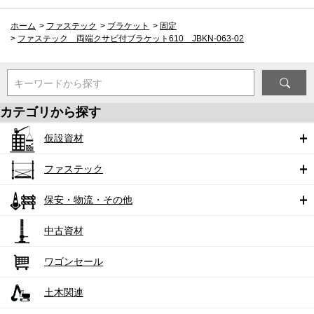
ホーム
>
ファステック
>
ブラケット
>
固定
>
ファステック 両端クサビ付ブラケット610 JBKN-063-02
キーワードから探す
カテゴリから探す
仮設資材
ファステック
保安・物流・その他
中古資材
ワゴンセール
土木関連