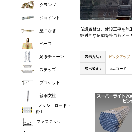
クランプ
ジョイント
仮設資材は、建設工事を施
壁つなぎ
絶対的な信頼を持つ各メー
ベース
足場チェーン
表示方法：
ピックアップ
並べ替え：
商品コード
ステップ
ブラケット
親綱支柱
メッシュロード・
養生
ファステック