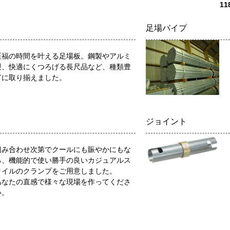
11
足場パイプ
至福の時間を叶える足場板。鋼製やアルミ
製、快適にくつろげる長尺品など、種類豊
富に取り揃えました。
ジョイント
組み合わせ次第でクールにも賑やかにもな
る、機能的で使い勝手の良いカジュアルス
タイルのクランプをご用意しました。
あなたの直感で様々な現場を作ってくださ
い。