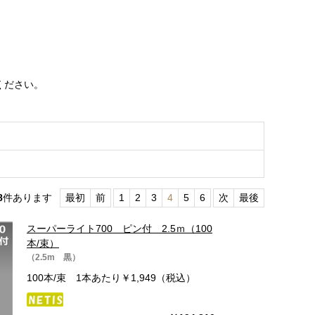
ください。
8
件あります
最初
前
1
2
3
4
5
6
次
最後
スーパーライト700 ピン付 2.5ｍ（100
本/束）
（2.5m 黒）
100本/束 1本あたり￥1,949（税込）