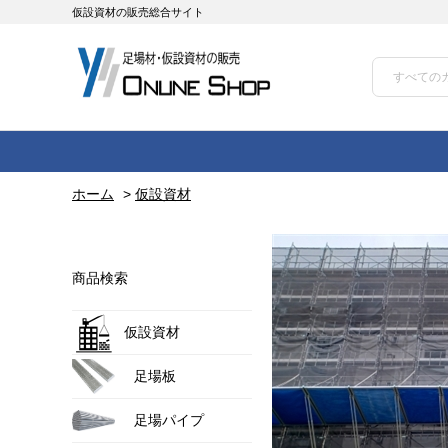
仮設資材の販売総合サイト
ホーム
>
仮設資材
商品検索
仮設資材
足場板
足場パイプ