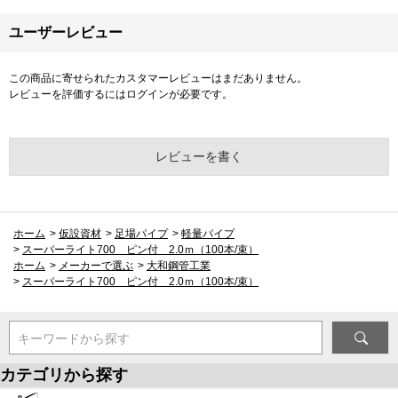
ユーザーレビュー
この商品に寄せられたカスタマーレビューはまだありません。
レビューを評価するには
ログイン
が必要です。
レビューを書く
ホーム
>
仮設資材
>
足場パイプ
>
軽量パイプ
>
スーパーライト700 ピン付 2.0ｍ（100本/束）
ホーム
>
メーカーで選ぶ
>
大和鋼管工業
>
スーパーライト700 ピン付 2.0ｍ（100本/束）
キーワードから探す
カテゴリから探す