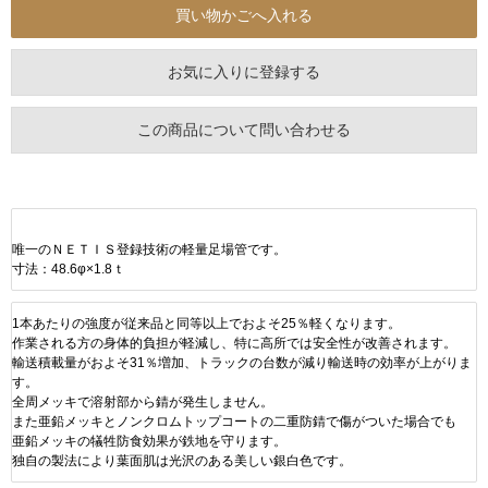
お気に入りに登録する
この商品について問い合わせる
唯一のＮＥＴＩＳ登録技術の軽量足場管です。
寸法：48.6φ×1.8ｔ
1本あたりの強度が従来品と同等以上でおよそ25％軽くなります。
作業される方の身体的負担が軽減し、特に高所では安全性が改善されます。
輸送積載量がおよそ31％増加、トラックの台数が減り輸送時の効率が上がりま
す。
全周メッキで溶射部から錆が発生しません。
また亜鉛メッキとノンクロムトップコートの二重防錆で傷がついた場合でも
亜鉛メッキの犠牲防食効果が鉄地を守ります。
独自の製法により葉面肌は光沢のある美しい銀白色です。