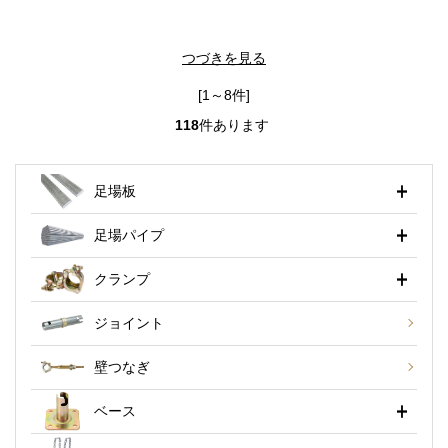
つづきを見る
[1～8件]
118
件あります
足場板
足場パイプ
クランプ
ジョイント
壁つなぎ
ベース