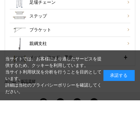
足場チェーン
ステップ
ブラケット
親綱支柱
メッシュロード・養生
当サイトでは、お客様により適したサービスを提
供するため、クッキーを利用しています。
当サイト利用状況を分析を行うことを目的として
承諾する
います。
ホーム
>
仮設資材
詳細は当社のプライバシーポリシーを確認してく
ださい。
PAGE TOP