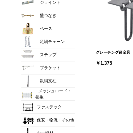
ジョイント
壁つなぎ
ベース
足場チェーン
グレーチング吊金具
ステップ
￥1,375
ブラケット
親綱支柱
メッシュロード・
養生
ファステック
保安・物流・その他