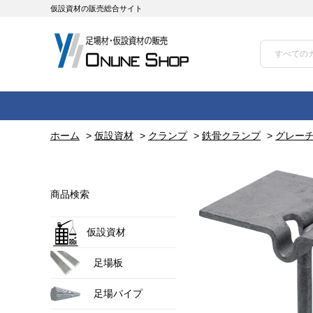
仮設資材の販売総合サイト
ホーム
>
仮設資材
>
クランプ
>
鉄骨クランプ
>
グレー
商品検索
仮設資材
足場板
足場パイプ