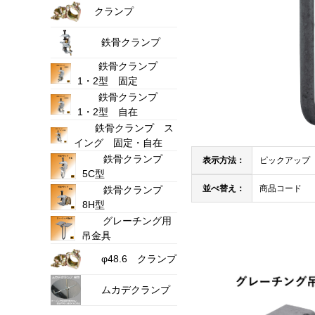
クランプ
鉄骨クランプ
鉄骨クランプ
1・2型 固定
鉄骨クランプ
1・2型 自在
鉄骨クランプ ス
イング 固定・自在
鉄骨クランプ
表示方法：
ピックアップ
5C型
並べ替え：
商品コード
鉄骨クランプ
8H型
グレーチング用
吊金具
φ48.6 クランプ
ムカデクランプ