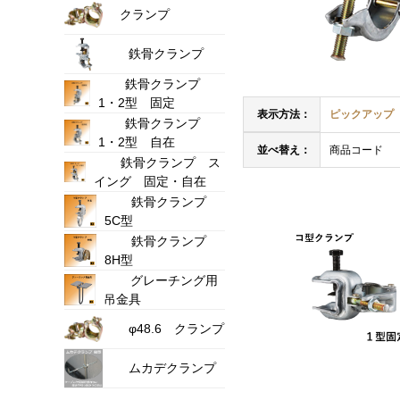
クランプ
鉄骨クランプ
鉄骨クランプ
1・2型 固定
表示方法：
ピックアップ
鉄骨クランプ
1・2型 自在
並べ替え：
商品コード
鉄骨クランプ ス
イング 固定・自在
鉄骨クランプ
5C型
鉄骨クランプ
8H型
グレーチング用
吊金具
φ48.6 クランプ
ムカデクランプ