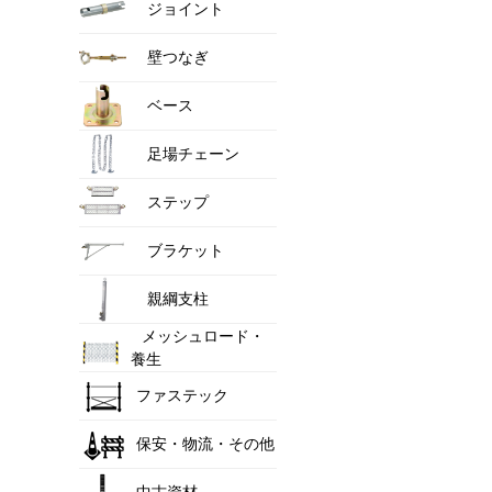
ジョイント
壁つなぎ
ベース
足場チェーン
ステップ
ブラケット
親綱支柱
メッシュロード・
養生
ファステック
保安・物流・その他