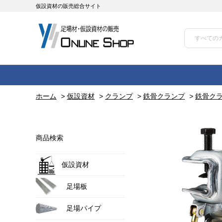
仮設資材の販売総合サイト
ホーム
>
仮設資材
>
クランプ
>
鉄骨クランプ
>
鉄骨クラ
商品検索
仮設資材
足場板
足場パイプ