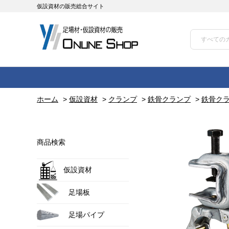
仮設資材の販売総合サイト
ホーム
>
仮設資材
>
クランプ
>
鉄骨クランプ
>
鉄骨クラ
商品検索
仮設資材
足場板
足場パイプ