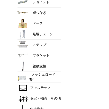
ジョイント
壁つなぎ
ベース
足場チェーン
ステップ
ブラケット
親綱支柱
メッシュロード・
養生
ファステック
保安・物流・その他