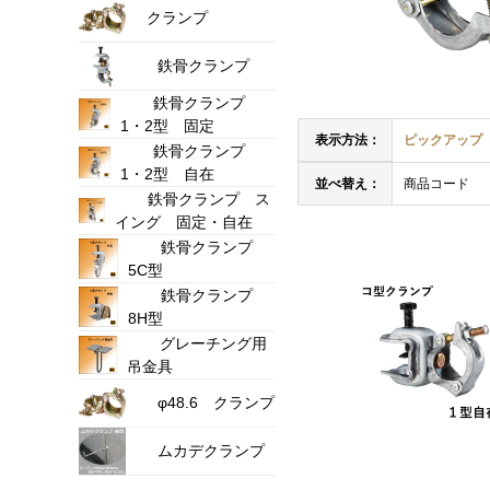
クランプ
鉄骨クランプ
鉄骨クランプ
1・2型 固定
表示方法：
ピックアップ
鉄骨クランプ
1・2型 自在
並べ替え：
商品コード
鉄骨クランプ ス
イング 固定・自在
鉄骨クランプ
5C型
鉄骨クランプ
8H型
グレーチング用
吊金具
φ48.6 クランプ
ムカデクランプ