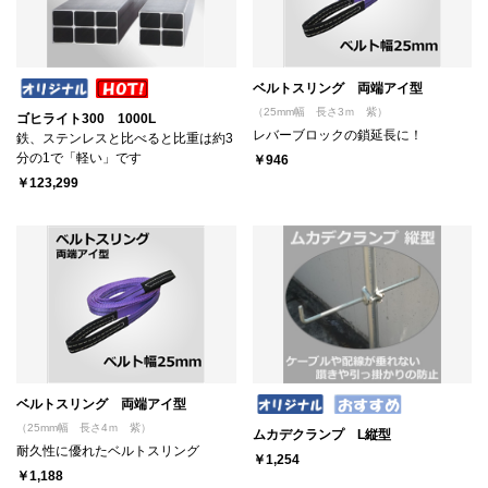
ベルトスリング 両端アイ型
（25mm幅 長さ3ｍ 紫）
ゴヒライト300 1000L
レバーブロックの鎖延長に！
鉄、ステンレスと比べると比重は約3
分の1で「軽い」です
￥946
￥123,299
ベルトスリング 両端アイ型
（25mm幅 長さ4ｍ 紫）
ムカデクランプ L縦型
耐久性に優れたベルトスリング
￥1,254
￥1,188