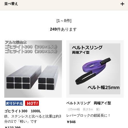
並べ替え
[1～8件]
249
件あります
ベルトスリング 両端アイ型
（25mm幅 長さ3ｍ 紫）
ゴヒライト300 1000L
レバーブロックの鎖延長に！
鉄、ステンレスと比べると比重は約3
分の1で「軽い」です
￥946