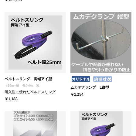
￥123,299
ベルトスリング 両端アイ型
（25mm幅 長さ4ｍ 紫）
ムカデクランプ L縦型
耐久性に優れたベルトスリング
￥1,254
￥1,188