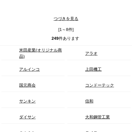
つづきを見る
[1～8件]
249
件あります
米田産業(オリジナル商
アラオ
品)
アルインコ
上田機工
国元商会
コンドーテック
サンキン
信和
ダイサン
大和鋼管工業