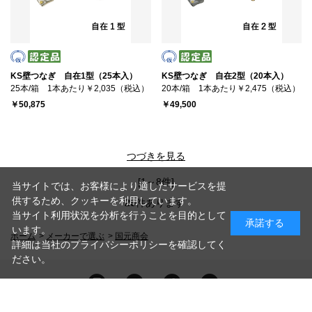
KS壁つなぎ 自在1型（25本入）
KS壁つなぎ 自在2型（20本入）
25本/箱 1本あたり￥2,035（税込）
20本/箱 1本あたり￥2,475（税込）
￥50,875
￥49,500
つづきを見る
[1～8件]
当サイトでは、お客様により適したサービスを提
供するため、クッキーを利用しています。
25
件あります
当サイト利用状況を分析を行うことを目的として
承諾する
います。
ホーム
>
メーカーで選ぶ
>
国元商会
詳細は当社のプライバシーポリシーを確認してく
ださい。