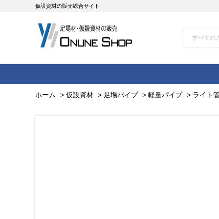
仮設資材の販売総合サイト
ホーム
>
仮設資材
>
足場パイプ
>
軽量パイプ
>
ライト管