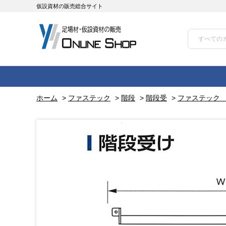
仮設資材の販売総合サイト
ホーム
>
ファステック
>
階段
>
階段受
>
ファステック 階