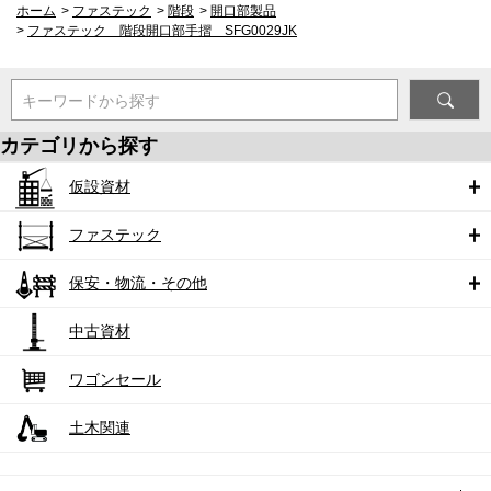
ホーム
>
ファステック
>
階段
>
開口部製品
>
ファステック 階段開口部手摺 SFG0029JK
キーワードから探す
カテゴリから探す
仮設資材
ファステック
保安・物流・その他
中古資材
ワゴンセール
土木関連