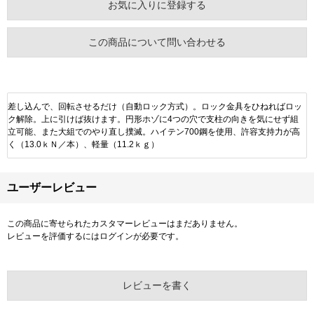
お気に入りに登録する
この商品について問い合わせる
差し込んで、回転させるだけ（自動ロック方式）。ロック金具をひねればロッ
ク解除。上に引けば抜けます。円形ホゾに4つの穴で支柱の向きを気にせず組
立可能、また大組でのやり直し撲滅。ハイテン700鋼を使用、許容支持力が高
く（13.0ｋＮ／本）、軽量（11.2ｋｇ）
ユーザーレビュー
この商品に寄せられたカスタマーレビューはまだありません。
レビューを評価するには
ログイン
が必要です。
レビューを書く