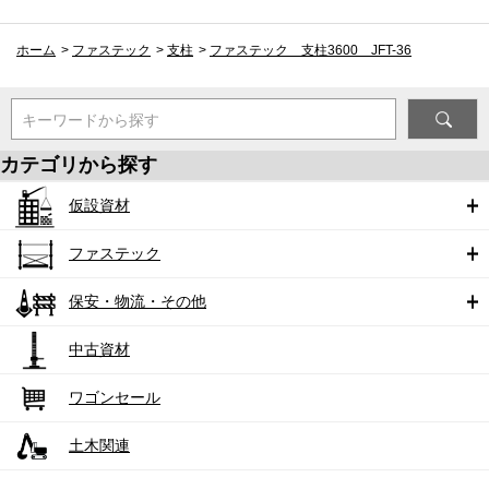
ホーム
>
ファステック
>
支柱
>
ファステック 支柱3600 JFT-36
キーワードから探す
カテゴリから探す
仮設資材
ファステック
保安・物流・その他
中古資材
ワゴンセール
土木関連