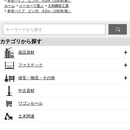
>
単管パイプ ピン付 4.0ｍ（100本/束）
ホーム
>
メーカーで選ぶ
>
大和鋼管工業
>
単管パイプ ピン付 4.0ｍ（100本/束）
キーワードから探す
カテゴリから探す
仮設資材
ファステック
保安・物流・その他
中古資材
ワゴンセール
土木関連