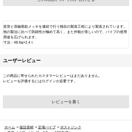
造管と溶融亜鉛メッキを連続で行う独自の製造工程により製造されています。
他の製法に比べて防錆性が極めて高く、また外観が美しいので、パイプの使用
用途を広げられます。
寸法：48.6φ×2.4ｔ
ユーザーレビュー
この商品に寄せられたカスタマーレビューはまだありません。
レビューを評価するには
ログイン
が必要です。
レビューを書く
ホーム
>
仮設資材
>
足場パイプ
>
ポストジンク