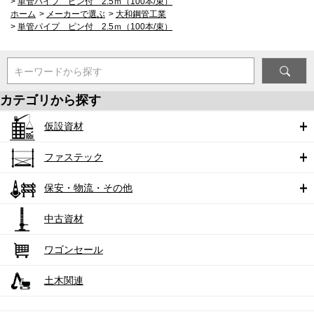
>
単管パイプ ピン付 2.5ｍ（100本/束）
ホーム
>
メーカーで選ぶ
>
大和鋼管工業
>
単管パイプ ピン付 2.5ｍ（100本/束）
キーワードから探す
カテゴリから探す
仮設資材
ファステック
保安・物流・その他
中古資材
ワゴンセール
土木関連