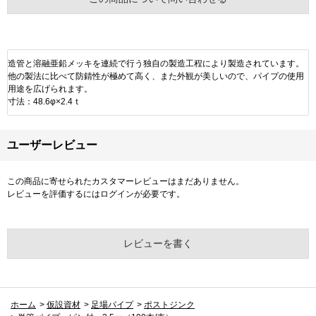
造管と溶融亜鉛メッキを連続で行う独自の製造工程により製造されています。
他の製法に比べて防錆性が極めて高く、また外観が美しいので、パイプの使用
用途を広げられます。
寸法：48.6φ×2.4ｔ
ユーザーレビュー
この商品に寄せられたカスタマーレビューはまだありません。
レビューを評価するには
ログイン
が必要です。
レビューを書く
ホーム
>
仮設資材
>
足場パイプ
>
ポストジンク