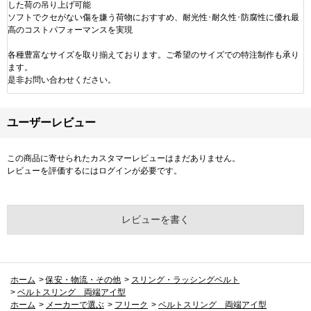
した荷の吊り上げ可能
ソフトでクセがない傷を嫌う荷物におすすめ、耐光性･耐久性･防腐性に優れ最
高のコストパフォーマンスを実現
各種豊富なサイズを取り揃えております。ご希望のサイズでの特注制作も承り
ます。
是非お問い合わせください。
ユーザーレビュー
この商品に寄せられたカスタマーレビューはまだありません。
レビューを評価するには
ログイン
が必要です。
レビューを書く
ホーム
>
保安・物流・その他
>
スリング・ラッシングベルト
>
ベルトスリング 両端アイ型
ホーム
>
メーカーで選ぶ
>
フリーク
>
ベルトスリング 両端アイ型