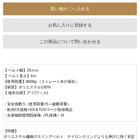
お気に入りに登録する
この商品について問い合わせる
【 ベルト幅】25ｍｍ
【 ベルト長さ】4ｍ
【使用荷重】800kg （ストレート吊の場合）
【材質】ポリエステル100%
【 端末仕様】アイ(ワッカ)
・安全係数:5（使用荷重×5＝破断荷重）
・欧州CE規格+GS＆TUVマーク取得商品
・生産物賠償関院保険（PL保険）付
【特微】
ポリエステル繊維のスリングベルト、ナイロンスリングよりも伸びに強く安定