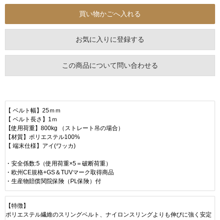
お気に入りに登録する
この商品について問い合わせる
【 ベルト幅】25ｍｍ
【 ベルト長さ】1ｍ
【使用荷重】800kg （ストレート吊の場合）
【材質】ポリエステル100%
【 端末仕様】アイ(ワッカ)
・安全係数:5（使用荷重×5＝破断荷重）
・欧州CE規格+GS＆TUVマーク取得商品
・生産物賠償関院保険（PL保険）付
【特徴】
ポリエステル繊維のスリングベルト、ナイロンスリングよりも伸びに強く安定