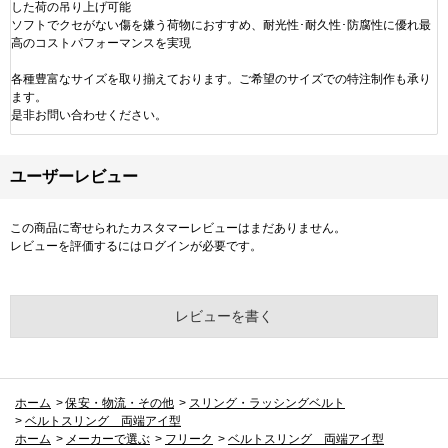
した荷の吊り上げ可能
ソフトでクセがない傷を嫌う荷物におすすめ、耐光性･耐久性･防腐性に優れ最
高のコストパフォーマンスを実現
各種豊富なサイズを取り揃えております。ご希望のサイズでの特注制作も承り
ます。
是非お問い合わせください。
ユーザーレビュー
この商品に寄せられたカスタマーレビューはまだありません。
レビューを評価するには
ログイン
が必要です。
レビューを書く
ホーム
>
保安・物流・その他
>
スリング・ラッシングベルト
>
ベルトスリング 両端アイ型
ホーム
>
メーカーで選ぶ
>
フリーク
>
ベルトスリング 両端アイ型