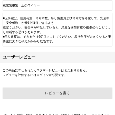
東京製綱製 玉掛ワイヤー
■玉掛索は、使用荷重、吊り本数、吊り角度および吊り方を考慮して、安全率
（安全係数）が6以上確保できるよう
選定ください。安全率が不足していると、急激な衝撃荷重や損傷劣化などによ
り破断する恐れがあります。
■吊り角度は、できるだけ60°以内にしてください。吊り角度が大きくなると玉
掛索に大きな張力がかかり危険です。
ユーザーレビュー
この商品に寄せられたカスタマーレビューはまだありません。
レビューを評価するには
ログイン
が必要です。
レビューを書く