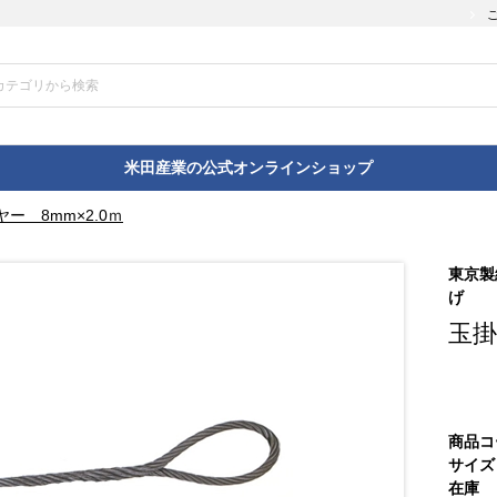
米田産業の公式オンラインショップ
ー 8mm×2.0ｍ
東京製
げ
玉掛
商品コ
サイズ
在庫