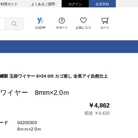
ご利用ガイド
よくあるご質問
ログイン
会員登録
公式HP
サポート
お気に入り
カート
綱製 玉掛ワイヤー 6×24 0/0 カゴ差し 全長アイ自然仕上
ワイヤー 8mm×2.0ｍ
￥4,862
税抜 ￥4,420
ード
04200303
8ｍｍ×2.0ｍ