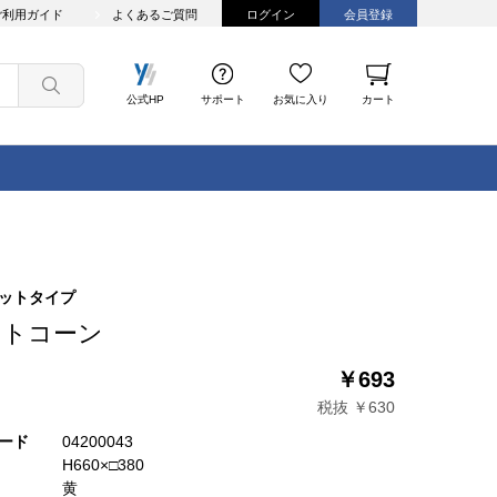
ご利用ガイド
よくあるご質問
ログイン
会員登録
公式HP
サポート
お気に入り
カート
ットタイプ
ットコーン
￥693
税抜 ￥630
ード
04200043
H660×□380
黄