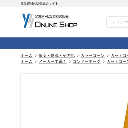
仮設資材の販売総合サイト
ホーム
>
保安・物流・その他
>
カラーコーン
>
カットコ
ホーム
>
メーカーで選ぶ
>
コンドーテック
>
カットコー