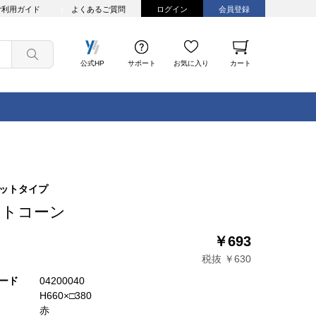
ご利用ガイド
よくあるご質問
ログイン
会員登録
公式HP
サポート
お気に入り
カート
ットタイプ
ットコーン
￥693
税抜 ￥630
ード
04200040
H660×□380
赤