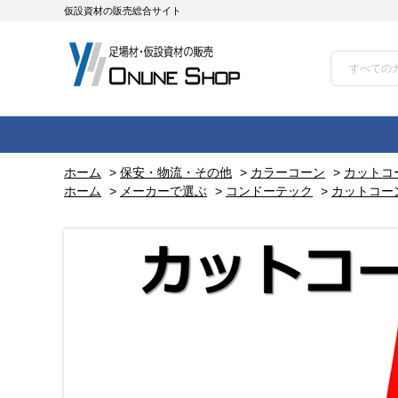
仮設資材の販売総合サイト
ホーム
>
保安・物流・その他
>
カラーコーン
>
カットコ
ホーム
>
メーカーで選ぶ
>
コンドーテック
>
カットコー