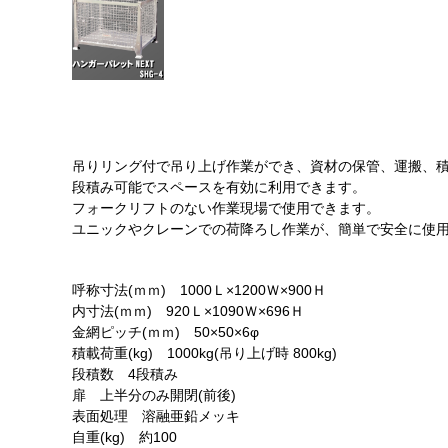
吊りリング付で吊り上げ作業ができ、資材の保管、運搬、
段積み可能でスペースを有効に利用できます。
フォークリフトのない作業現場で使用できます。
ユニックやクレーンでの荷降ろし作業が、簡単で安全に使
呼称寸法(ｍｍ) 1000Ｌ×1200Ｗ×900Ｈ
内寸法(ｍｍ) 920Ｌ×1090Ｗ×696Ｈ
金網ピッチ(ｍｍ) 50×50×6φ
積載荷重(kg) 1000kg(吊り上げ時 800kg)
段積数 4段積み
扉 上半分のみ開閉(前後)
表面処理 溶融亜鉛メッキ
自重(kg) 約100