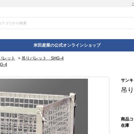
米田産業の公式オンラインショップ
パレット
>
吊りパレット SHG-4
G-4
サンキ
吊り
商品コ
在庫