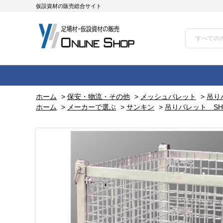
仮設資材の販売総合サイト
ホーム
>
保安・物流・その他
>
メッシュパレット
>
吊り
ホーム
>
メーカーで選ぶ
>
サンキン
>
吊りパレット SH