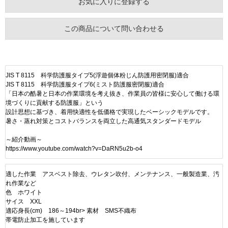
お気に入りに登録する
この商品について問い合わせる
JIS T 8115 科学防護服タイプ5(浮遊個体粉じん防護用密閉服)適合
JIS T 8115 科学防護服タイプ6(ミスト防護服密閉服)適合
「日本の酷暑と日本の作業環境を考え抜き、作業員の皆様に安心して働ける環
境づくりに貢献する防護服」という
設計思想に基づき、着用快適性を低価格で実現したベーシックモデルです。
暑さ・蒸れ対策とコストバランスを両立した高通気スタンダードモデル
～紹介動画～
https://www.youtube.com/watch?v=DaRN5u2b-o4
適した作業 アスベスト除去、ウレタン吹付、メンテナンス、一般製造業、汚
れ作業など
色 ホワイト
サイス XXL
適応身長(cm) 186～194br> 素材 SMS不織布
帯電防止加工を施しています