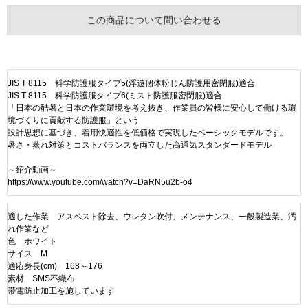
この商品について問い合わせる
JIS T 8115 科学防護服タイプ5(浮遊個体粉じん防護用密閉服)適合
JIS T 8115 科学防護服タイプ6(ミスト防護服密閉服)適合
「日本の酷暑と日本の作業環境を考え抜き、作業員の皆様に安心して働ける環
境づくりに貢献する防護服」という
設計思想に基づき、着用快適性を低価格で実現したベーシックモデルです。
暑さ・蒸れ対策とコストバランスを両立した高通気スタンダードモデル
～紹介動画～
https://www.youtube.com/watch?v=DaRN5u2b-o4
適した作業 アスベスト除去、ウレタン吹付、メンテナンス、一般製造業、汚
れ作業など
色 ホワイト
サイス M
適応身長(cm) 168～176
素材 SMS不織布
帯電防止加工を施しています