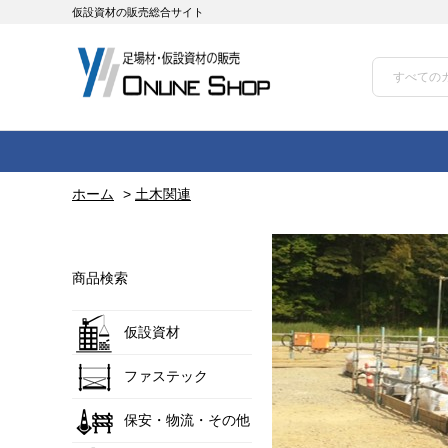
仮設資材の販売総合サイト
ホーム
>
土木関連
商品検索
仮設資材
ファステック
保安・物流・その他